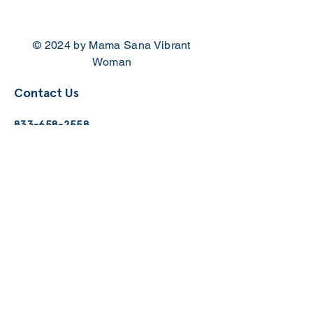
© 2024 by Mama Sana Vibrant
Woman
Contact Us
833-658-2558
info
@msvwatx.org
Business Hours
​Mon - Thur
9:00am - 4:30pm CT.
Programs
Events
Resources